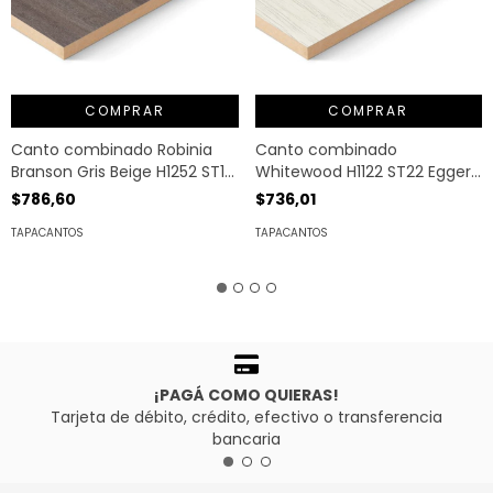
COMPRAR
COMPRAR
Canto combinado Robinia
Canto combinado
Branson Gris Beige H1252 ST19
Whitewood H1122 ST22 Egger
Egger MT. LINEAL
MT. LINEAL
$786,60
$736,01
TAPACANTOS
TAPACANTOS
¡PAGÁ COMO QUIERAS!
Tarjeta de débito, crédito, efectivo o transferencia
bancaria