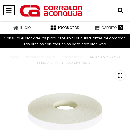
0
INICIO
PRODUCTOS
CARRITO
Consultá el stock de los productos en tu sucursal antes de comprar |
Los precios son exclusivos para compras web
Inicio
-
Melaminas y MDF
-
Tapacantos
-
TAPACANTO EGGER
BLANCO PVC 2X22MM (MT. LINEAL)