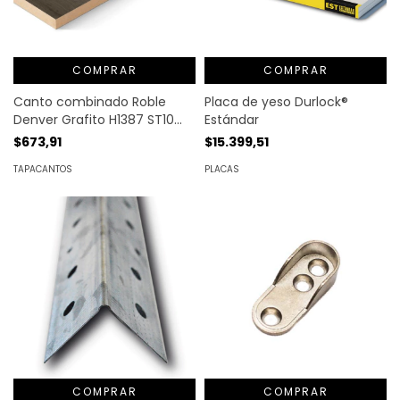
COMPRAR
COMPRAR
Canto combinado Roble
Placa de yeso Durlock®
Denver Grafito H1387 ST10
Estándar
Egger MT. LINEAL
$673,91
$15.399,51
TAPACANTOS
PLACAS
COMPRAR