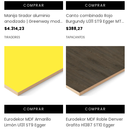
COMPRAR
COMPRAR
Manija tirador aluminio
Canto combinado Rojo
anodizado | Greenway mod.
Burgundy U311 ST9 Egger MT.
5
LINEAL
$4.314,23
$388,27
TIRADORES
TAPACANTOS
COMPRAR
COMPRAR
Eurodekor MDF Amarillo
Eurodekor MDF Roble Denver
Limón U131 ST9 Egger
Grafito H1387 ST10 Egger