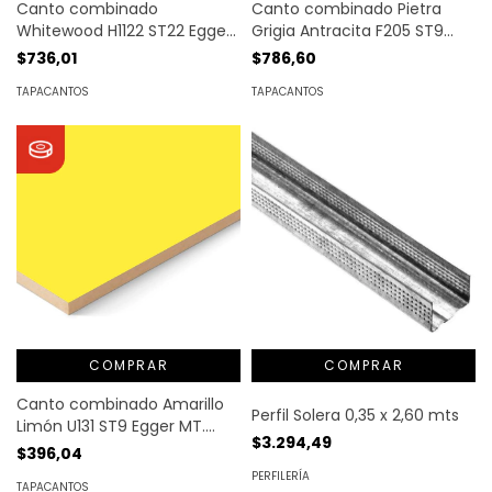
Canto combinado Pietra
Canto combinado
Grigia Antracita F205 ST9
Whitewood H1122 ST22 Egger
Egger MT. LINEAL
MT. LINEAL
$786,60
$736,01
TAPACANTOS
TAPACANTOS
COMPRAR
Canto combinado Amarillo
Perfil Solera 0,35 x 2,60 mts
Limón U131 ST9 Egger MT.
$3.294,49
LINEAL
$396,04
PERFILERÍA
TAPACANTOS