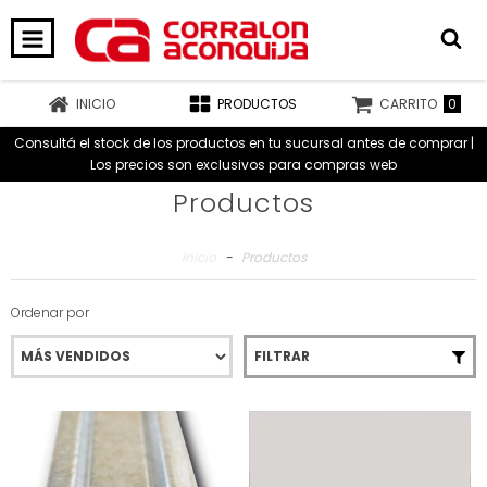
0
INICIO
PRODUCTOS
CARRITO
Consultá el stock de los productos en tu sucursal antes de comprar |
Los precios son exclusivos para compras web
Productos
Inicio
-
Productos
Ordenar por
FILTRAR