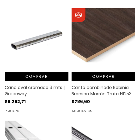
COMPRAR
COMPRAR
Caño oval cromado 3 mts |
Canto combinado Robinia
Greenway
Branson Marrón Trufa H1253
ST19 Egger MT. LINEAL
$5.252,71
$786,60
PLACARD
TAPACANTOS