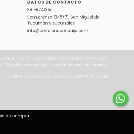
DATOS DE CONTACTO
381-5741315
San Lorenzo 1345/71, San Miguel de
Tucumán y sucursales
info@corralonaconquija.com
ACONQUIJA SRL - 2026. TODOS LOS DERECHOS RESERVADOS.
RA RECLAMOS
INGRESÁ ACÁ.
/
BOTÓN DE ARREPENTIMIENTO
LOS PRECIOS SON EXCLUSIVOS PARA COMPRAS EN LA WEB
ncia de compra.