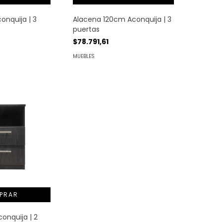
onquija | 3
Alacena 120cm Aconquija | 3
puertas
$78.791,61
MUEBLES
onquija | 2