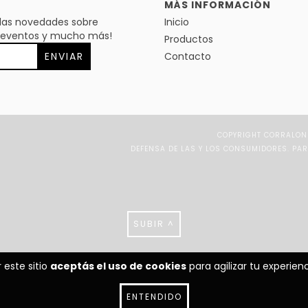
MÁS INFORMACIÓN
s las novedades sobre
Inicio
s, eventos y mucho más!
Productos
Contacto
COPYRIGHT CORRALON 
DEFENSA DE LAS Y LOS CONSUMIDORES. PA
SUBIR ^
 este sitio
aceptás el uso de cookies
para agilizar tu experie
ENTENDIDO