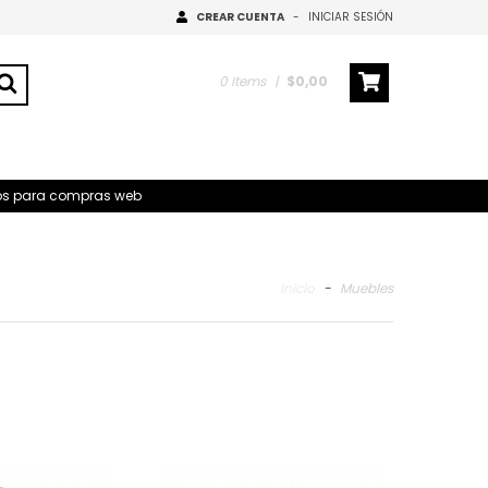
CREAR CUENTA
-
INICIAR SESIÓN
0
Items
|
$0,00
ivos para compras web
Inicio
-
Muebles