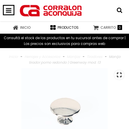
0
INICIO
PRODUCTOS
CARRITO
Consultá el stock de los productos en tu sucursal antes de comprar |
Los precios son exclusivos para compras web
Inicio
-
Herrajes y Accesorios
-
Manijas
-
Tiradores
-
Manija
tirador pomo redondo | Greenway mod. 13