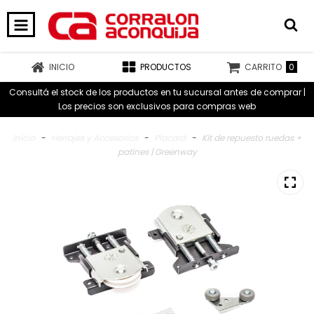
0
INICIO
PRODUCTOS
CARRITO
Consultá el stock de los productos en tu sucursal antes de comprar |
Los precios son exclusivos para compras web
Inicio
-
Herrajes y Accesorios
-
Placard
-
Kit de repuesto ruedas +
patines | Greenway