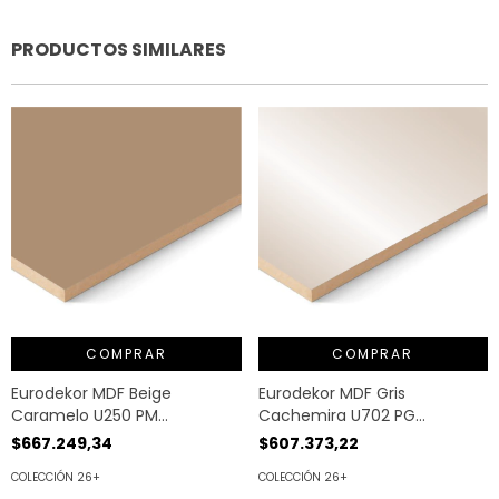
PRODUCTOS SIMILARES
COMPRAR
COMPRAR
Eurodekor MDF Beige
Eurodekor MDF Gris
Caramelo U250 PM
Cachemira U702 PG
Perfectsense Matt Egger
Perfectsense Gloss Egger
$667.249,34
$607.373,22
COLECCIÓN 26+
COLECCIÓN 26+