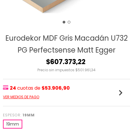
Eurodekor MDF Gris Macadán U732
PG Perfectsense Matt Egger
$607.373,22
Precio sin impuestos
$501.961,34
24
cuotas de
$53.906,90
VER MEDIOS DE PAGO
ESPESOR:
19MM
19mm