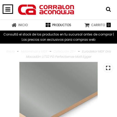
0
INICIO
PRODUCTOS
CARRITO
Consultá el stock de los productos en tu sucursal antes de comprar |
Los precios son exclusivos para compras web
Inicio
-
Melaminas y MDF
-
Colección 26+
-
Eurodekor MDF Gris
Macadán U732 PG Perfectsense Matt Egger