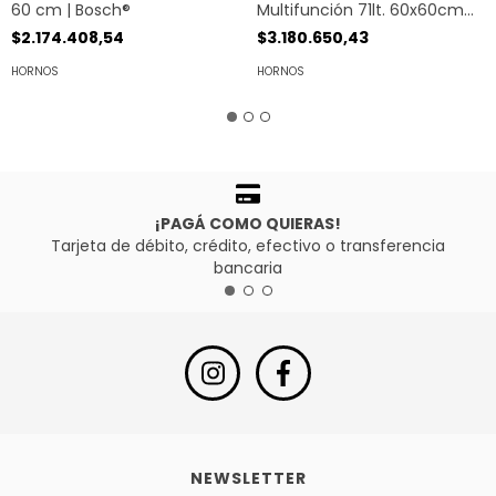
Multifunción 71lt. 60x60cm
60 cm | Bosch®
Negro | Bosch®
$3.180.650,43
$2.174.408,54
HORNOS
HORNOS
¡PAGÁ COMO QUIERAS!
Tarjeta de débito, crédito, efectivo o transferencia
bancaria
NEWSLETTER