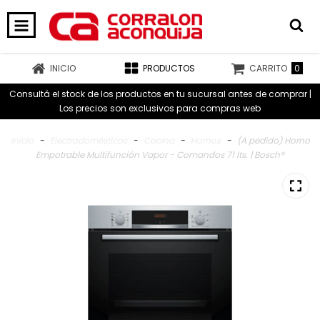
0
INICIO
PRODUCTOS
CARRITO
Consultá el stock de los productos en tu sucursal antes de comprar |
Los precios son exclusivos para compras web
Inicio
-
Electrodomésticos
-
Cocina
-
Hornos
-
(A pedido) Horno
Empotrable Multifunción Vapor - Comandos 71 lts. | Bosch®