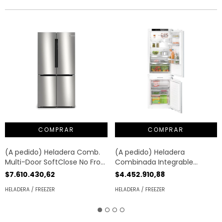
(A pedido) Heladera Comb.
(A pedido) Heladera
Multi-Door SoftClose No Frost
Combinada Integrable
605lt | Bosch®
Panelable No Frost 260lt |
$7.610.430,62
$4.452.910,88
Bosch®
HELADERA / FREEZER
HELADERA / FREEZER