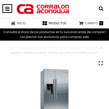
0
INICIO
PRODUCTOS
CARRITO
Consultá el stock de los productos en tu sucursal antes de comprar |
Los precios son exclusivos para compras web
Inicio
-
Electrodomésticos
-
Cocina
-
Heladera / Freezer
-
(A
pedido) Heladera Side By Side Ac. Inox No Frost 608lt | Bosch®