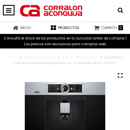
0
INICIO
PRODUCTOS
CARRITO
Consultá el stock de los productos en tu sucursal antes de comprar |
Los precios son exclusivos para compras web
Inicio
-
Electrodomésticos
-
Cocina
-
Cafeteras
-
(A pedido)
Cafetera totalmente integrable Ac. inoxidable Serie 8 | Bosch®